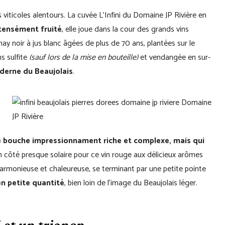
ns viticoles alentours. La cuvée L’Infini du Domaine JP Rivière en
ntensément fruité
, elle joue dans la cour des grands vins
may noir à jus blanc âgées de plus de 70 ans, plantées sur le
ns sulfite
(sauf lors de la mise en bouteille)
et vendangée en sur-
oderne du Beaujolais
.
 bouche impressionnament riche et complexe, mais qui
n côté presque solaire pour ce vin rouge aux délicieux arômes
e harmonieuse et chaleureuse, se terminant par une petite pointe
en petite quantité
, bien loin de l’image du Beaujolais léger.
i et un trianon