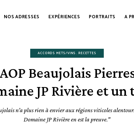
NOS ADRESSES
EXPÉRIENCES
PORTRAITS
A P
ACCORDS METS/VINS
RECETTES
i AOP Beaujolais Pierre
aine JP Rivière et un 
olais n’a plus rien à envier aux régions viticoles alentours
Domaine JP Rivière en est la preuve."