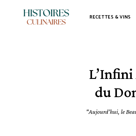
RECETTES & VINS
HISTOIRES
1er
Média
et
CULINAIRES
Studio
dédié
à
l'Oenogastronomie
L’Infin
du Dom
"Aujourd’hui, le Beauj