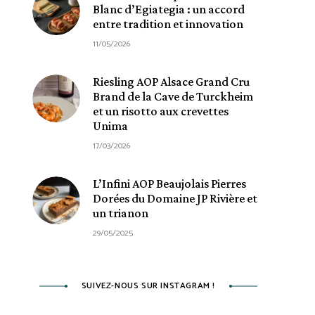
Blanc d’Egiategia : un accord
entre tradition et innovation
11/05/2026
Riesling AOP Alsace Grand Cru
Brand de la Cave de Turckheim
et un risotto aux crevettes
Unima
17/03/2026
L’Infini AOP Beaujolais Pierres
Dorées du Domaine JP Rivière et
un trianon
29/05/2025
SUIVEZ-NOUS SUR INSTAGRAM !