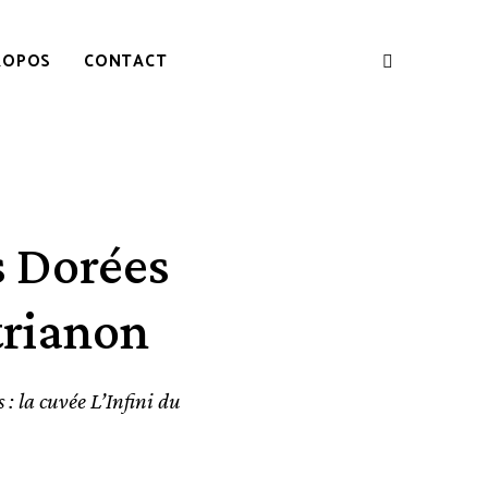
ROPOS
CONTACT
s Dorées
trianon
 : la cuvée L’Infini du