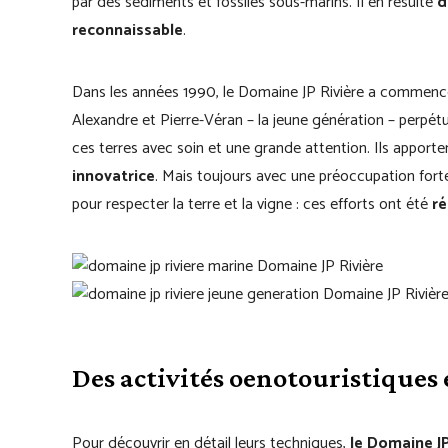
par des sédiments et fossiles sous-marins. Il en résulte
d
reconnaissable
.
Dans les années 1990, le Domaine JP Rivière a commencé 
Alexandre et Pierre-Véran – la jeune génération – perpétu
ces terres avec soin et une grande attention. Ils appor
innovatrice
. Mais toujours avec une préoccupation forte
pour respecter la terre et la vigne : ces efforts ont été
ré
Des activités oenotouristique
Pour découvrir en détail leurs techniques,
le Domaine J