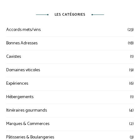
LES CATÉGORIES
Accords mets/vins
(23)
Bonnes Adresses
(18)
Cavistes
(1)
Domaines viticoles
(9)
Expériences
(6)
Hébergements
(1)
Itinéraires gourmands
(4)
Marques & Commerces
(2)
Pâtisseries & Boulangeries
(3)