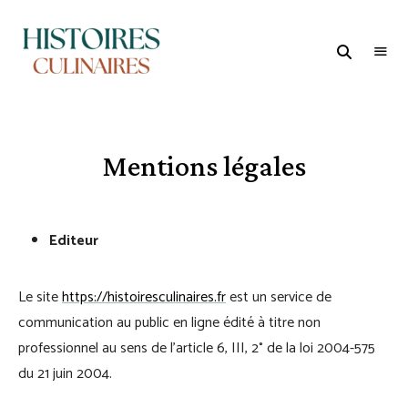
HISTOIRES
1er
Média
CULINAIRES
et
Studio
dédié
à
l'Oenogastronomie
Mentions légales
Editeur
Le site
https://histoiresculinaires.fr
est un service de
communication au public en ligne édité à titre non
professionnel au sens de l’article 6, III, 2° de la loi 2004-575
du 21 juin 2004.