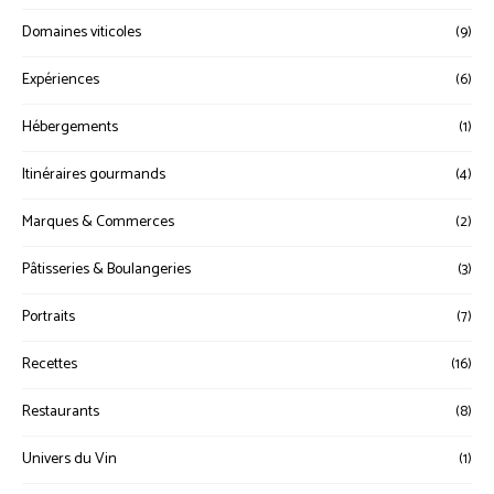
Domaines viticoles
(9)
Expériences
(6)
Hébergements
(1)
Itinéraires gourmands
(4)
Marques & Commerces
(2)
Pâtisseries & Boulangeries
(3)
Portraits
(7)
Recettes
(16)
Restaurants
(8)
Univers du Vin
(1)