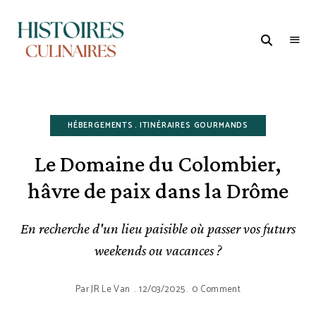
HISTOIRES
1er
Média
CULINAIRES
et
Studio
dédié
à
l'Oenogastronomie
HÉBERGEMENTS
ITINÉRAIRES GOURMANDS
Le Domaine du Colombier,
hâvre de paix dans la Drôme
En recherche d'un lieu paisible où passer vos futurs
weekends ou vacances ?
Par
JR Le Van
12/03/2025
0 Comment