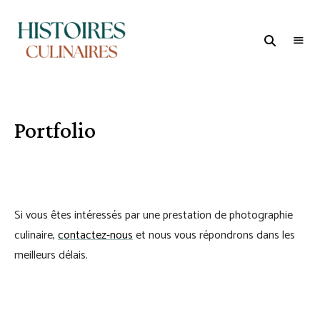
HISTOIRES
1er
Média
CULINAIRES
et
Studio
dédié
à
l'Oenogastronomie
Portfolio
Si vous êtes intéressés par une prestation de photographie
culinaire,
contactez-nous
et nous vous répondrons dans les
meilleurs délais.